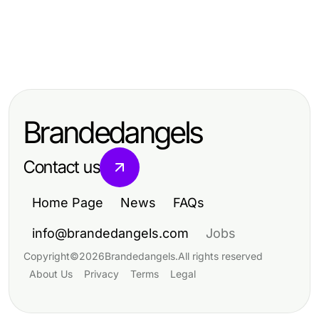
Arts & Entertainment
Arts & Entertainment
Professional Resource Directory
Arts & Entertainment
Captivating Moments with a
Mastering AI Sex Chat: Innovative
Leading Photography Company
Strategies for 2026 Engagement
Edmonton
Brandedangels
Contact us
Home Page
News
FAQs
info@brandedangels.com
Jobs
Copyright
©
2026
Brandedangels
.
All rights reserved
About Us
Privacy
Terms
Legal