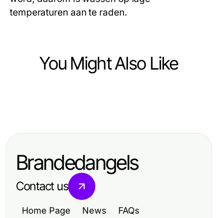
temperaturen aan te raden.
You Might Also Like
Hobbies and Leisure
Hobbies and Leisure
Top Creative Hobbies to Enhance
Top Benefits of Holiday Camps for
Your Leisure Time
Kids: Fun and Learning Combined
Brandedangels
Contact us
Home Page
News
FAQs