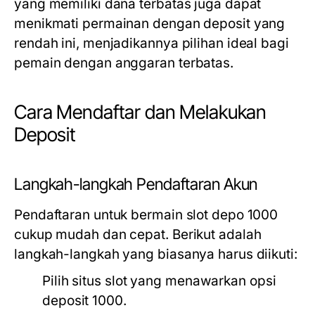
yang memiliki dana terbatas juga dapat
menikmati permainan dengan deposit yang
rendah ini, menjadikannya pilihan ideal bagi
pemain dengan anggaran terbatas.
Cara Mendaftar dan Melakukan
Deposit
Langkah-langkah Pendaftaran Akun
Pendaftaran untuk bermain slot depo 1000
cukup mudah dan cepat. Berikut adalah
langkah-langkah yang biasanya harus diikuti:
Pilih situs slot yang menawarkan opsi
deposit 1000.