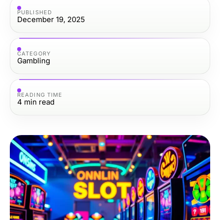
PUBLISHED
December 19, 2025
CATEGORY
Gambling
READING TIME
4
min read