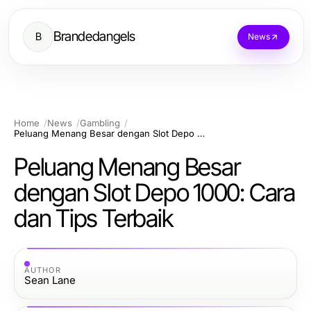
Brandedangels
B
News
Home
News
Gambling
Peluang Menang Besar dengan Slot Depo 1000: Cara dan Tips Terbaik
Peluang Menang Besar
dengan Slot Depo 1000: Cara
dan Tips Terbaik
AUTHOR
Sean Lane