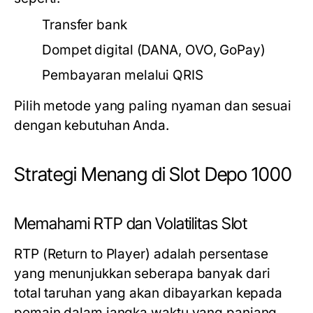
Transfer bank
Dompet digital (DANA, OVO, GoPay)
Pembayaran melalui QRIS
Pilih metode yang paling nyaman dan sesuai
dengan kebutuhan Anda.
Strategi Menang di Slot Depo 1000
Memahami RTP dan Volatilitas Slot
RTP (Return to Player) adalah persentase
yang menunjukkan seberapa banyak dari
total taruhan yang akan dibayarkan kepada
pemain dalam jangka waktu yang panjang.