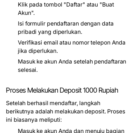
Klik pada tombol "Daftar" atau "Buat
Akun".
Isi formulir pendaftaran dengan data
pribadi yang diperlukan.
Verifikasi email atau nomor telepon Anda
jika diperlukan.
Masuk ke akun Anda setelah pendaftaran
selesai.
Proses Melakukan Deposit 1000 Rupiah
Setelah berhasil mendaftar, langkah
berikutnya adalah melakukan deposit. Proses
ini biasanya meliputi:
Masuk ke akun Anda dan menuju bagian