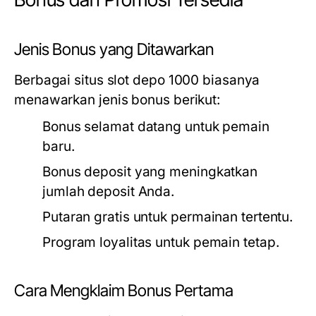
Jenis Bonus yang Ditawarkan
Berbagai situs slot depo 1000 biasanya
menawarkan jenis bonus berikut:
Bonus selamat datang untuk pemain
baru.
Bonus deposit yang meningkatkan
jumlah deposit Anda.
Putaran gratis untuk permainan tertentu.
Program loyalitas untuk pemain tetap.
Cara Mengklaim Bonus Pertama