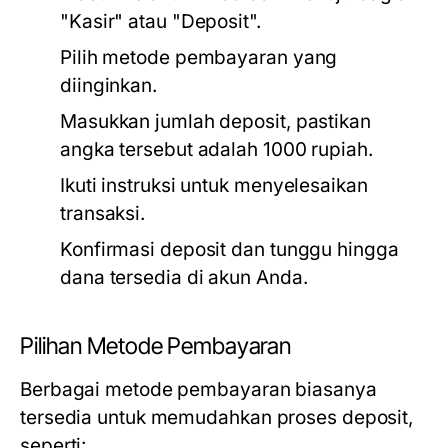
"Kasir" atau "Deposit".
Pilih metode pembayaran yang
diinginkan.
Masukkan jumlah deposit, pastikan
angka tersebut adalah 1000 rupiah.
Ikuti instruksi untuk menyelesaikan
transaksi.
Konfirmasi deposit dan tunggu hingga
dana tersedia di akun Anda.
Pilihan Metode Pembayaran
Berbagai metode pembayaran biasanya
tersedia untuk memudahkan proses deposit,
seperti: