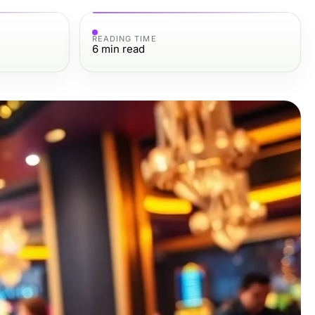
READING TIME
6
min read