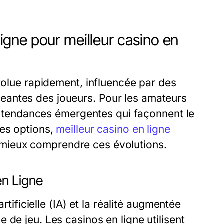
gne pour meilleur casino en
évolue rapidement, influencée par des
eantes des joueurs. Pour les amateurs
des tendances émergentes qui façonnent le
des options,
meilleur casino en ligne
mieux comprendre ces évolutions.
en Ligne
rtificielle (IA) et la réalité augmentée
de jeu. Les casinos en ligne utilisent