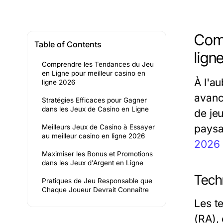
Comp
Table of Contents
lign
Comprendre les Tendances du Jeu
en Ligne pour meilleur casino en
À l'a
ligne 2026
avanc
Stratégies Efficaces pour Gagner
dans les Jeux de Casino en Ligne
de je
paysa
Meilleurs Jeux de Casino à Essayer
au meilleur casino en ligne 2026
2026
Maximiser les Bonus et Promotions
dans les Jeux d'Argent en Ligne
Tech
Pratiques de Jeu Responsable que
Chaque Joueur Devrait Connaître
Les te
(RA),