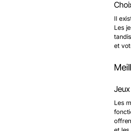
Choi
Il ex
Les j
tandi
et vot
Meil
Jeux
Les ma
fonct
offre
et les