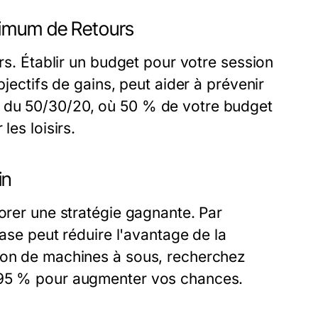
ximum de Retours
urs. Établir un budget pour votre session
bjectifs de gains, peut aider à prévenir
e du 50/30/20, où 50 % de votre budget
les loisirs.
in
borer une stratégie gagnante. Par
base peut réduire l'avantage de la
tion de machines à sous, recherchez
à 95 % pour augmenter vos chances.