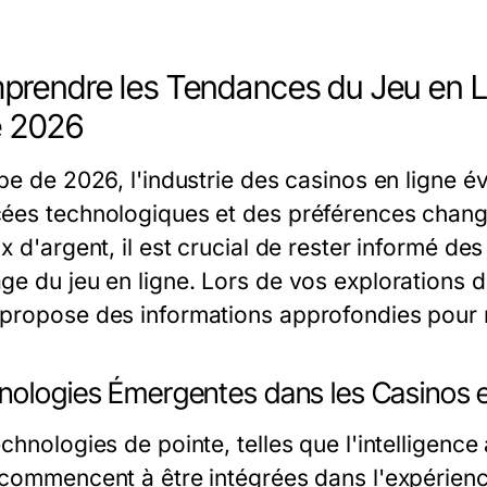
rendre les Tendances du Jeu en Li
e 2026
ube de 2026, l'industrie des casinos en ligne 
ées technologiques et des préférences chang
ux d'argent, il est crucial de rester informé 
ge du jeu en ligne. Lors de vos explorations 
propose des informations approfondies pour 
nologies Émergentes dans les Casinos 
chnologies de pointe, telles que l'intelligence a
 commencent à être intégrées dans l'expérience 