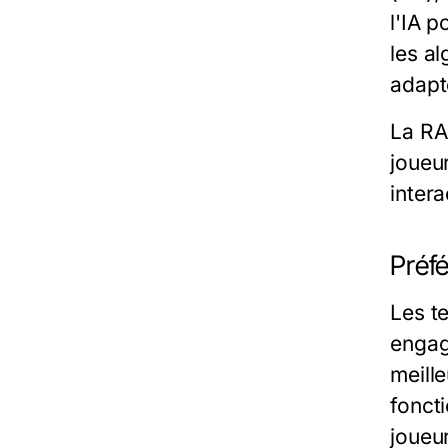
l'IA p
les a
adapt
La RA
joueu
intera
Préf
Les t
engag
meille
fonct
joueur