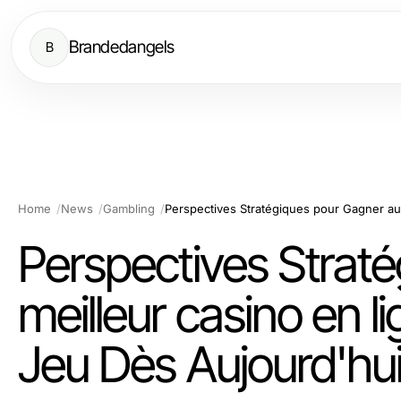
Brandedangels
B
Home
News
Gambling
Perspectives Strat
meilleur casino en l
Jeu Dès Aujourd'hui