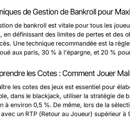
niques de Gestion de Bankroll pour Ma
tion de bankroll est vitale pour tous les joue
, en définissant des limites de pertes et des o
xcès. Une technique recommandée est la règl
loué aux paris, 30 % à l'épargne, et 20 % pour 
rendre les Cotes : Comment Jouer Mal
ître les cotes des jeux est essentiel pour éla
e, dans le blackjack, utiliser la stratégie de 
n à environ 0,5 %. De même, lors de la sélec
s avec un RTP (Retour au Joueur) supérieur 