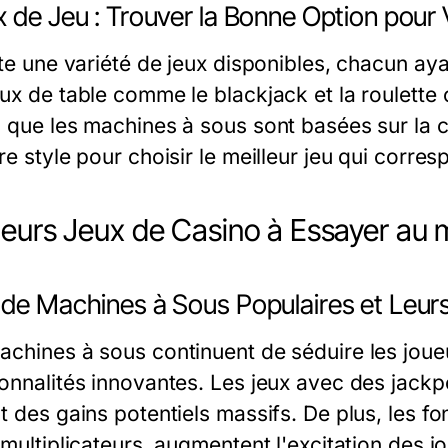
x de Jeu : Trouver la Bonne Option pour
iste une variété de jeux disponibles, chacun a
eux de table comme le blackjack et la roulette 
s que les machines à sous sont basées sur la 
re style pour choisir le meilleur jeu qui corres
leurs Jeux de Casino à Essayer au m
 de Machines à Sous Populaires et Leurs
chines à sous continuent de séduire les joueur
ionnalités innovantes. Les jeux avec des jack
nt des gains potentiels massifs. De plus, les f
 multiplicateurs, augmentent l'excitation des j