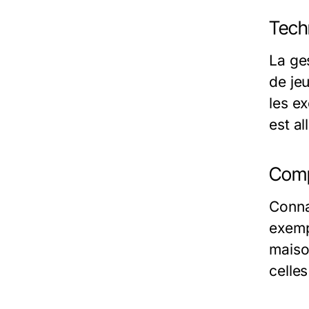
Tech
La ges
de jeu
les e
est al
Comp
Conna
exempl
maiso
celle