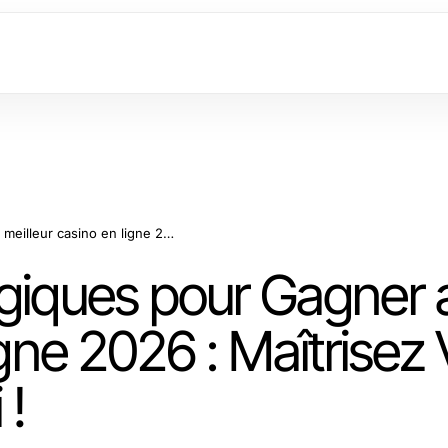
Perspectives Stratégiques pour Gagner au meilleur casino en ligne 2026 : Maîtrisez Votre Jeu Dès Aujourd'hui !
égiques pour Gagner 
igne 2026 : Maîtrisez 
 !