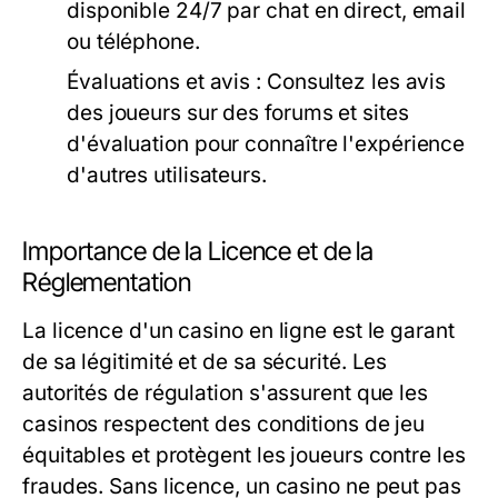
disponible 24/7 par chat en direct, email
ou téléphone.
Évaluations et avis :
Consultez les avis
des joueurs sur des forums et sites
d'évaluation pour connaître l'expérience
d'autres utilisateurs.
Importance de la Licence et de la
Réglementation
La licence d'un casino en ligne est le garant
de sa légitimité et de sa sécurité. Les
autorités de régulation s'assurent que les
casinos respectent des conditions de jeu
équitables et protègent les joueurs contre les
fraudes. Sans licence, un casino ne peut pas