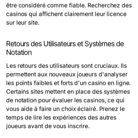
être considéré comme fiable. Recherchez des
casinos qui affichent clairement leur licence
sur leur site.
Retours des Utilisateurs et Systèmes de
Notation
Les retours des utilisateurs sont cruciaux. Ils
permettent aux nouveaux joueurs d'analyser
les points faibles et forts d'un casino en ligne.
Certains sites mettent en place des systèmes
de notation pour évaluer les casinos, ce qui
vous aide à faire un choix éclairé. Prenez le
temps de lire les expériences des autres
joueurs avant de vous inscrire.