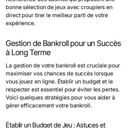
bonne sélection de jeux avec croupiers en
direct pour tirer le meilleur parti de votre
expérience.
Gestion de Bankroll pour un Succès
à Long Terme
La gestion de votre bankroll est cruciale pour
maximiser vos chances de succès lorsque
vous jouez en ligne. Établir un budget et le
respecter est essentiel pour éviter les pertes.
Voici quelques stratégies pour vous aider à
gérer efficacement votre bankroll.
Établir un Budget de Jeu : Astuces et