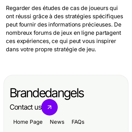
Regarder des études de cas de joueurs qui
ont réussi grâce à des stratégies spécifiques
peut fournir des informations précieuses. De
nombreux forums de jeux en ligne partagent
ces expériences, ce qui peut vous inspirer
dans votre propre stratégie de jeu.
Brandedangels
Contact us
Home Page
News
FAQs