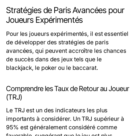
Stratégies de Paris Avancées pour
Joueurs Expérimentés
Pour les joueurs expérimentés, il est essentiel
de développer des stratégies de paris
avancées, qui peuvent accroître les chances
de succès dans des jeux tels que le
blackjack, le poker ou le baccarat.
Comprendre les Taux de Retour au Joueur
(TRJ)
Le TRJ est un des indicateurs les plus
importants à considérer. Un TRJ supérieur à
95% est généralement considéré comme
favorable, suggérant que le jeu est plus