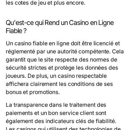
les cotes de jeu et plus encore.
Qu'est-ce qui Rend un Casino en Ligne
Fiable ?
Un casino fiable en ligne doit être licencié et
réglementé par une autorité compétente. Cela
garantit que le site respecte des normes de
sécurité strictes et protège les données des
joueurs. De plus, un casino respectable
affichera clairement les conditions de ses
bonus et promotions.
La transparence dans le traitement des
paiements et un bon service client sont
également des indicateurs clés de fiabilité.
Les casinos qui utilisent des technologies de