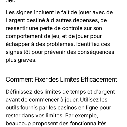
Jeu
Les signes incluent le fait de jouer avec de
l'argent destiné à d'autres dépenses, de
ressentir une perte de contrôle sur son
comportement de jeu, et de jouer pour
échapper à des problèmes. Identifiez ces
signes tôt pour prévenir des conséquences
plus graves.
Comment Fixer des Limites Efficacement
Définissez des limites de temps et d'argent
avant de commencer à jouer. Utilisez les
outils fournis par les casinos en ligne pour
rester dans vos limites. Par exemple,
beaucoup proposent des fonctionnalités