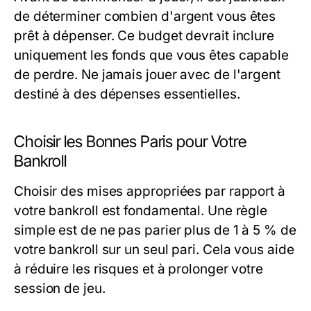
de déterminer combien d'argent vous êtes
prêt à dépenser. Ce budget devrait inclure
uniquement les fonds que vous êtes capable
de perdre. Ne jamais jouer avec de l'argent
destiné à des dépenses essentielles.
Choisir les Bonnes Paris pour Votre
Bankroll
Choisir des mises appropriées par rapport à
votre bankroll est fondamental. Une règle
simple est de ne pas parier plus de 1 à 5 % de
votre bankroll sur un seul pari. Cela vous aide
à réduire les risques et à prolonger votre
session de jeu.