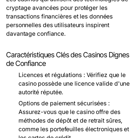
cryptage avancées pour protéger les
transactions financières et les données
personnelles des utilisateurs inspirent
davantage confiance.
Caractéristiques Clés des Casinos Dignes
de Confiance
Licences et régulations :
Vérifiez que le
casino possède une licence valide d'une
autorité réputée.
Options de paiement sécurisées :
Assurez-vous que le casino offre des
méthodes de dépôt et de retrait sûres,
comme les portefeuilles électroniques et
les cartes de crédit.