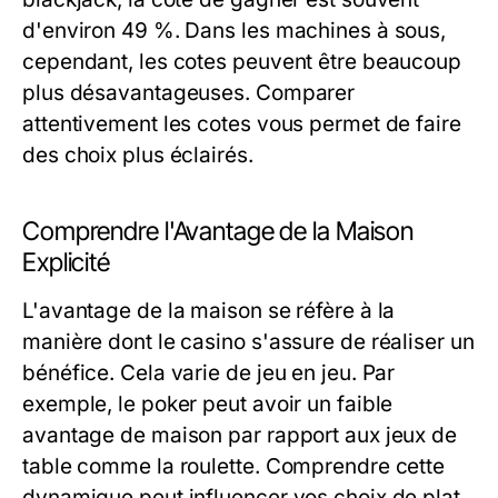
d'environ 49 %. Dans les machines à sous,
cependant, les cotes peuvent être beaucoup
plus désavantageuses. Comparer
attentivement les cotes vous permet de faire
des choix plus éclairés.
Comprendre l'Avantage de la Maison
Explicité
L'avantage de la maison se réfère à la
manière dont le casino s'assure de réaliser un
bénéfice. Cela varie de jeu en jeu. Par
exemple, le poker peut avoir un faible
avantage de maison par rapport aux jeux de
table comme la roulette. Comprendre cette
dynamique peut influencer vos choix de plat.