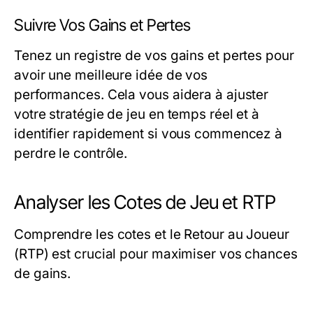
Suivre Vos Gains et Pertes
Tenez un registre de vos gains et pertes pour
avoir une meilleure idée de vos
performances. Cela vous aidera à ajuster
votre stratégie de jeu en temps réel et à
identifier rapidement si vous commencez à
perdre le contrôle.
Analyser les Cotes de Jeu et RTP
Comprendre les cotes et le Retour au Joueur
(RTP) est crucial pour maximiser vos chances
de gains.