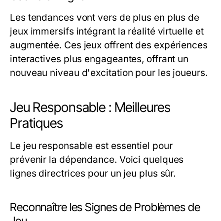
Les tendances vont vers de plus en plus de
jeux immersifs intégrant la réalité virtuelle et
augmentée. Ces jeux offrent des expériences
interactives plus engageantes, offrant un
nouveau niveau d'excitation pour les joueurs.
Jeu Responsable : Meilleures
Pratiques
Le jeu responsable est essentiel pour
prévenir la dépendance. Voici quelques
lignes directrices pour un jeu plus sûr.
Reconnaître les Signes de Problèmes de