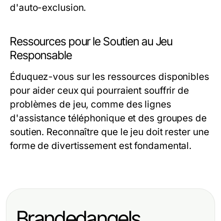
d'auto-exclusion.
Ressources pour le Soutien au Jeu
Responsable
Éduquez-vous sur les ressources disponibles
pour aider ceux qui pourraient souffrir de
problèmes de jeu, comme des lignes
d'assistance téléphonique et des groupes de
soutien. Reconnaître que le jeu doit rester une
forme de divertissement est fondamental.
Brandedangels